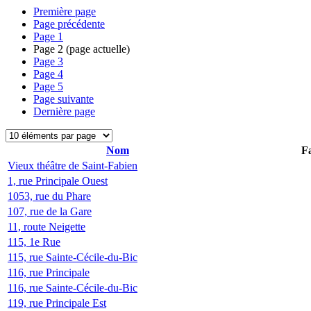
Première page
Page précédente
Page
1
Page
2
(page actuelle)
Page
3
Page
4
Page
5
Page suivante
Dernière page
Nom
Fa
Vieux théâtre de Saint-Fabien
1, rue Principale Ouest
1053, rue du Phare
107, rue de la Gare
11, route Neigette
115, 1e Rue
115, rue Sainte-Cécile-du-Bic
116, rue Principale
116, rue Sainte-Cécile-du-Bic
119, rue Principale Est