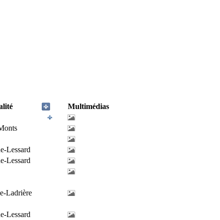
lité
Multimédias
-Monts
de-Lessard
de-Lessard
e-Ladrière
de-Lessard