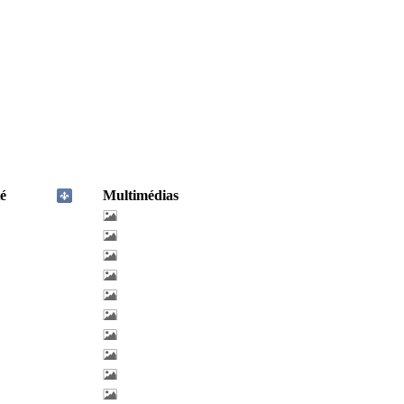
é
Multimédias