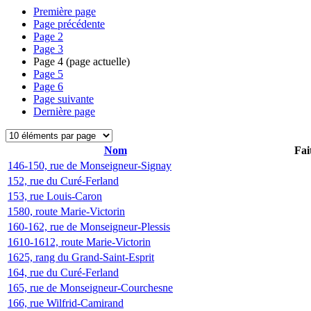
Première page
Page précédente
Page
2
Page
3
Page
4
(page actuelle)
Page
5
Page
6
Page suivante
Dernière page
Nom
Fai
146-150, rue de Monseigneur-Signay
152, rue du Curé-Ferland
153, rue Louis-Caron
1580, route Marie-Victorin
160-162, rue de Monseigneur-Plessis
1610-1612, route Marie-Victorin
1625, rang du Grand-Saint-Esprit
164, rue du Curé-Ferland
165, rue de Monseigneur-Courchesne
166, rue Wilfrid-Camirand