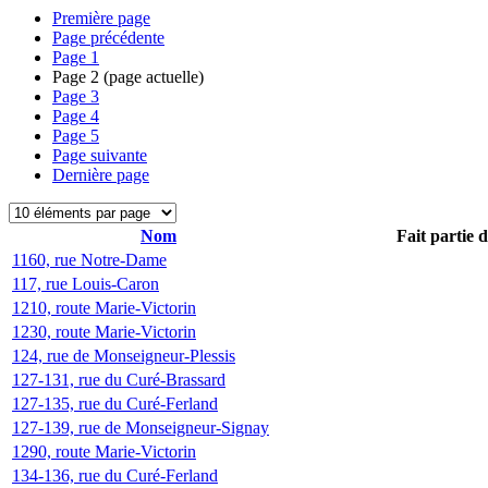
Première page
Page précédente
Page
1
Page
2
(page actuelle)
Page
3
Page
4
Page
5
Page suivante
Dernière page
Nom
Fait partie 
1160, rue Notre-Dame
117, rue Louis-Caron
1210, route Marie-Victorin
1230, route Marie-Victorin
124, rue de Monseigneur-Plessis
127-131, rue du Curé-Brassard
127-135, rue du Curé-Ferland
127-139, rue de Monseigneur-Signay
1290, route Marie-Victorin
134-136, rue du Curé-Ferland