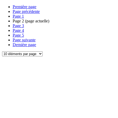
Première page
Page précédente
Page
1
Page
2
(page actuelle)
Page
3
Page
4
Page
5
Page suivante
Dernière page