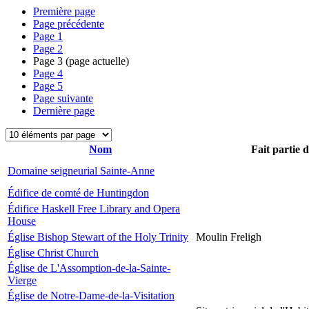
Première page
Page précédente
Page
1
Page
2
Page
3
(page actuelle)
Page
4
Page
5
Page suivante
Dernière page
Nom
Fait partie 
Domaine seigneurial Sainte-Anne
Édifice de comté de Huntingdon
Édifice Haskell Free Library and Opera
House
Église Bishop Stewart of the Holy Trinity
Moulin Freligh
Église Christ Church
Église de L'Assomption-de-la-Sainte-
Vierge
Église de Notre-Dame-de-la-Visitation