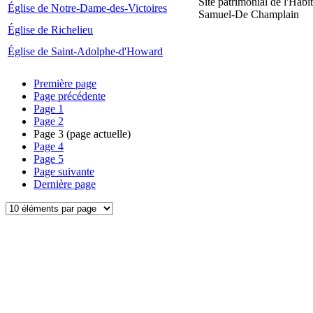
Site patrimonial de l'Habit
Église de Notre-Dame-des-Victoires
Samuel-De Champlain
Église de Richelieu
Église de Saint-Adolphe-d'Howard
Première page
Page précédente
Page
1
Page
2
Page
3
(page actuelle)
Page
4
Page
5
Page suivante
Dernière page