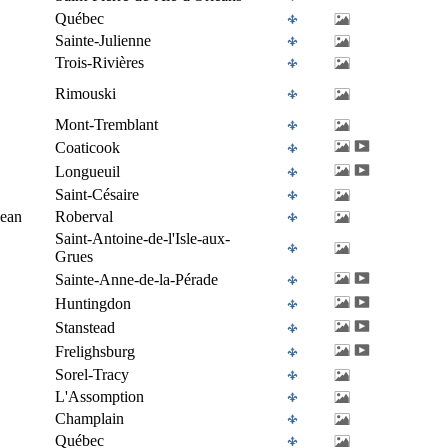
Québec
Sainte-Julienne
Trois-Rivières
Rimouski
Mont-Tremblant
Coaticook
Longueuil
Saint-Césaire
Jean
Roberval
Saint-Antoine-de-l'Isle-aux-
Grues
Sainte-Anne-de-la-Pérade
Huntingdon
Stanstead
Frelighsburg
Sorel-Tracy
L'Assomption
Champlain
Québec