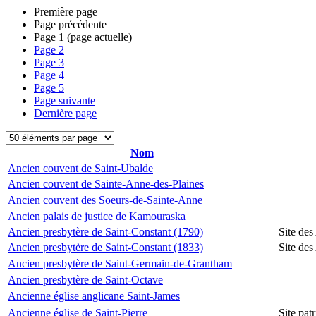
Première page
Page précédente
Page
1
(page actuelle)
Page
2
Page
3
Page
4
Page
5
Page suivante
Dernière page
Nom
Ancien couvent de Saint-Ubalde
Ancien couvent de Sainte-Anne-des-Plaines
Ancien couvent des Soeurs-de-Sainte-Anne
Ancien palais de justice de Kamouraska
Ancien presbytère de Saint-Constant (1790)
Site des
Ancien presbytère de Saint-Constant (1833)
Site des
Ancien presbytère de Saint-Germain-de-Grantham
Ancien presbytère de Saint-Octave
Ancienne église anglicane Saint-James
Ancienne église de Saint-Pierre
Site pat