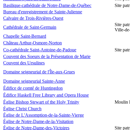
Basilique-cathédrale de Notre-Dame-de-Québec
Site pa
Bureau d'enregistrement de Sainte-Julienne
Calvaire de Trois-Rivières-Ouest
Site pat
Cathédrale de Saint-Germain
Ville-d
Chapelle Saint-Bernard
Château Arthur-Osmore-Norton
Co-cathédrale Saint-Antoine-de-Padoue
Site pat
Couvent des Soeurs de la Présentation de Marie
Couvent des Ursulines
Domaine seigneurial de l'Île-aux-Grues
Domaine seigneurial Sainte-Anne
Édifice de comté de Huntingdon
Édifice Haskell Free Library and Opera House
Église Bishop Stewart of the Holy Trinity
Moulin 
Église Christ Church
Église de L'Assomption-de-la-Sainte-Vierge
Église de Notre-Dame-de-la-Visitation
Église de Notre-Dame-des-Victoires
Site pat