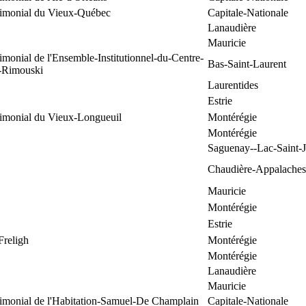
trimonial du Vieux-Québec
Capitale-Nationale
Lanaudière
Mauricie
rimonial de l'Ensemble-Institutionnel-du-Centre-
Bas-Saint-Laurent
e-Rimouski
Laurentides
Estrie
rimonial du Vieux-Longueuil
Montérégie
Montérégie
Saguenay--Lac-Saint-
Chaudière-Appalaches
Mauricie
Montérégie
Estrie
Freligh
Montérégie
Montérégie
Lanaudière
Mauricie
rimonial de l'Habitation-Samuel-De Champlain
Capitale-Nationale