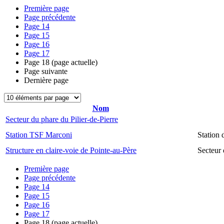
Première page
Page précédente
Page
14
Page
15
Page
16
Page
17
Page
18
(page actuelle)
Page suivante
Dernière page
Nom
Secteur du phare du Pilier-de-Pierre
Station TSF Marconi
Station
Structure en claire-voie de Pointe-au-Père
Secteur 
Première page
Page précédente
Page
14
Page
15
Page
16
Page
17
Page
18
(page actuelle)