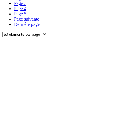
Page
3
Page
4
Page
5
Page suivante
Dernière page