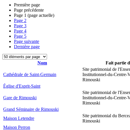
Première page
Page précédente
Page
1
(page actuelle)
Page
2
Page
3
Page
4
Page
5
Page suivante
Dernière page
Nom
Fait partie 
Site patrimonial de l'Ens
Cathédrale de Saint-Germain
Institutionnel-du-Centre-V
Rimouski
Église d'Esprit-Saint
Site patrimonial de l'Ens
Gare de Rimouski
Institutionnel-du-Centre-V
Rimouski
Grand Séminaire de Rimouski
Site patrimonial du Berce
Maison Letendre
Rimouski
Maison Perron