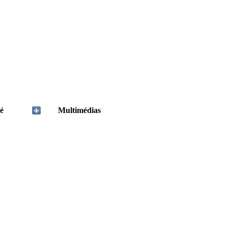
é
Multimédias