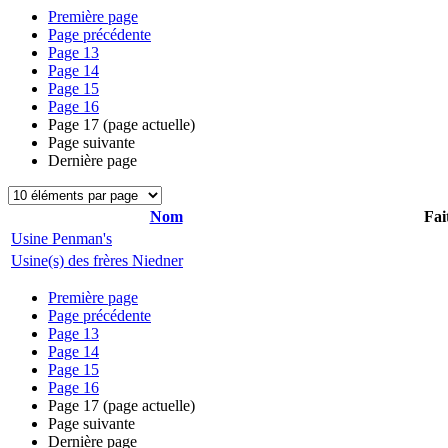
Première page
Page précédente
Page
13
Page
14
Page
15
Page
16
Page
17
(page actuelle)
Page suivante
Dernière page
Nom
Fai
Usine Penman's
Usine(s) des frères Niedner
Première page
Page précédente
Page
13
Page
14
Page
15
Page
16
Page
17
(page actuelle)
Page suivante
Dernière page