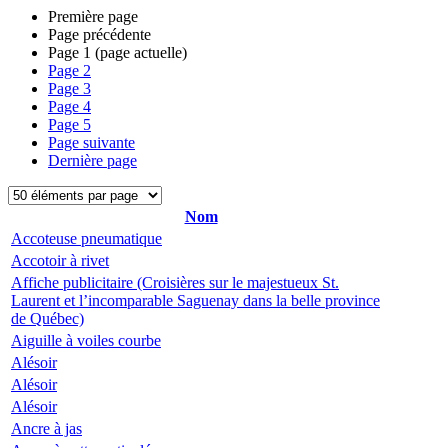
Première page
Page précédente
Page
1
(page actuelle)
Page
2
Page
3
Page
4
Page
5
Page suivante
Dernière page
Nom
Accoteuse pneumatique
Accotoir à rivet
Affiche publicitaire (Croisières sur le majestueux St.
Laurent et l’incomparable Saguenay dans la belle province
de Québec)
Aiguille à voiles courbe
Alésoir
Alésoir
Alésoir
Ancre à jas