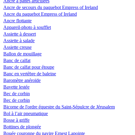
Ancre à pattes articulées
Ancre de secours du paquebot Empress of Ireland
Ancre du paquebot Empress of Ireland
Ancre flottante
Appareil-photo à soufflet
Assiette à dessert
Assiette à salade
Assiette creuse
Ballon de mouillage
Banc de calfat
Banc de calfat pour étoupe
Banc en vertèbre de baleine
Baromètre anéroïde
Bavette lestée
Bec de corbin
Bec de corbin
Bicorne de l'ordre équestre du Saint-Sépulcre de Jérusalem
Bol à l’air pneumatique
Bosse à griffe
Bottines de plongée
Bouée couronne du navire Ernest Lapointe