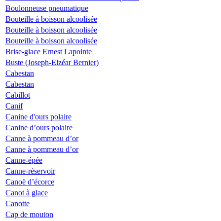
Boulonneuse pneumatique
Bouteille à boisson alcoolisée
Bouteille à boisson alcoolisée
Bouteille à boisson alcoolisée
Brise-glace Ernest Lapointe
Buste (Joseph-Elzéar Bernier)
Cabestan
Cabestan
Cabillot
Canif
Canine d'ours polaire
Canine d’ours polaire
Canne à pommeau d’or
Canne à pommeau d’or
Canne-épée
Canne-réservoir
Canoë d’écorce
Canot à glace
Canotte
Cap de mouton