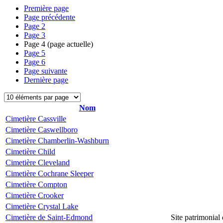
Première page
Page précédente
Page
2
Page
3
Page
4
(page actuelle)
Page
5
Page
6
Page suivante
Dernière page
Nom
Cimetière Cassville
Cimetière Caswellboro
Cimetière Chamberlin-Washburn
Cimetière Child
Cimetière Cleveland
Cimetière Cochrane Sleeper
Cimetière Compton
Cimetière Crooker
Cimetière Crystal Lake
Cimetière de Saint-Edmond
Site patrimonial