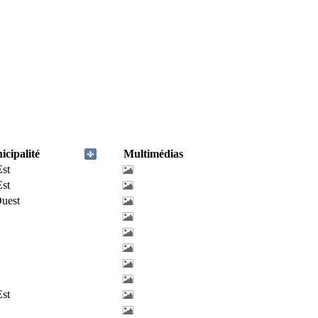
cipalité
Multimédias
Est
Est
uest
Est