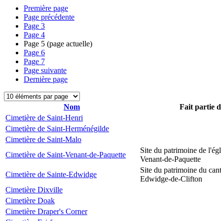
Première page
Page précédente
Page
3
Page
4
Page
5
(page actuelle)
Page
6
Page
7
Page suivante
Dernière page
Nom
Fait partie 
Cimetière de Saint-Henri
Cimetière de Saint-Herménégilde
Cimetière de Saint-Malo
Site du patrimoine de l'égl
Cimetière de Saint-Venant-de-Paquette
Venant-de-Paquette
Site du patrimoine du can
Cimetière de Sainte-Edwidge
Edwidge-de-Clifton
Cimetière Dixville
Cimetière Doak
Cimetière Draper's Corner