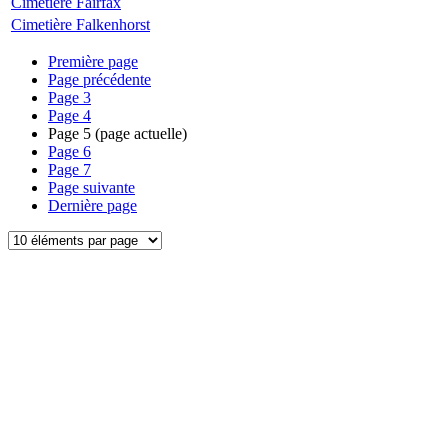
Cimetière Fairfax
Cimetière Falkenhorst
Première page
Page précédente
Page
3
Page
4
Page
5
(page actuelle)
Page
6
Page
7
Page suivante
Dernière page