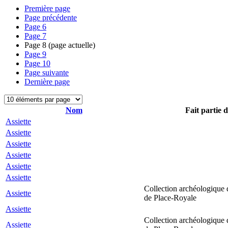
Première page
Page précédente
Page
6
Page
7
Page
8
(page actuelle)
Page
9
Page
10
Page suivante
Dernière page
Nom
Fait partie d
Assiette
Assiette
Assiette
Assiette
Assiette
Assiette
Collection archéologique 
Assiette
de Place-Royale
Assiette
Collection archéologique 
Assiette