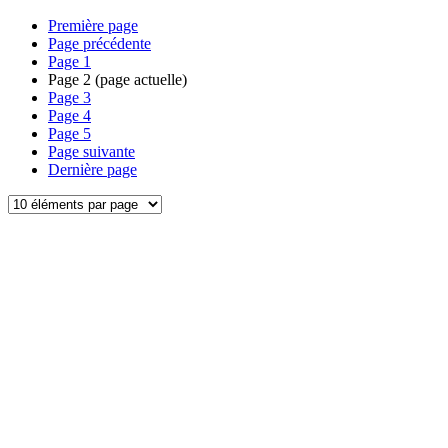
Première page
Page précédente
Page
1
Page
2
(page actuelle)
Page
3
Page
4
Page
5
Page suivante
Dernière page