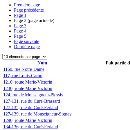
Première page
Page précédente
Page
1
Page
2
(page actuelle)
Page
3
Page
4
Page
5
Page suivante
Dernière page
Nom
Fait partie 
1160, rue Notre-Dame
117, rue Louis-Caron
1210, route Marie-Victorin
1230, route Marie-Victorin
124, rue de Monseigneur-Plessis
127-131, rue du Curé-Brassard
127-135, rue du Curé-Ferland
127-139, rue de Monseigneur-Signay
1290, route Marie-Victorin
134-136, rue du Curé-Ferland