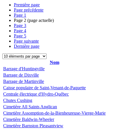
Première page
Page précédente
Page
1
Page
2
(page actuelle)
Page
3
Page
4
Page
5
Page suivante
Dernière page
Nom
Barrage d'Huntingville
Barrage de Dixville
Barrage de Martinville
Caisse populaire de Saint-Venant-de-Paquette
Centrale électrique d'Hydro-Québec
Chutes Cushing
Cimetière All Saints Anglican
Cimetière Assomption-de-la-Bienheureuse-Vierge-Marie
Cimetière Baldwin-Wheeler
Cimetière Barnston Pleasantview