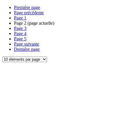
Première page
Page précédente
Page
1
Page
2
(page actuelle)
Page
3
Page
4
Page
5
Page suivante
Dernière page