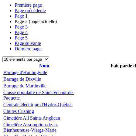
Première page
Page précédente
Page
1
Page
2
(page actuelle)
Page
3
Page
4
Page
5
Page suivante
Dernière page
Nom
Fait partie 
Barrage d'Huntingville
Barrage de Dixville
Barrage de Martinville
Caisse populaire de Saint-Venant-de-
Paquette
Centrale électrique d'Hydro-Québec
Chutes Cushing
Cimetière All Saints Anglican
Cimetière Assomption-de-la-
Bienheureuse-Vierge-Marie