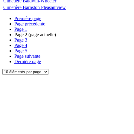
Cimetière Baldwin-Wheeler
Cimetière Barnston Pleasantview
Première page
Page précédente
Page
1
Page
2
(page actuelle)
Page
3
Page
4
Page
5
Page suivante
Dernière page