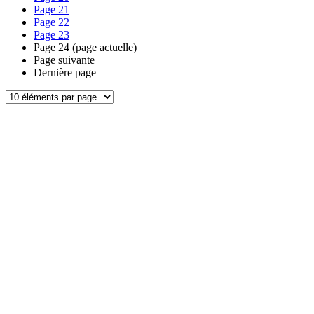
Page
21
Page
22
Page
23
Page
24
(page actuelle)
Page suivante
Dernière page