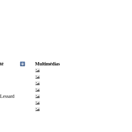
té
Multimédias
-Lessard