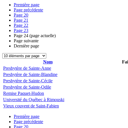
Première page
Page précédente
Page
20
Page
21
Page
22
Page
23
Page
24
(page actuelle)
Page suivante
Dernière page
Nom
Fai
Presbytère de Sainte-Anne
Presbytère de Sainte-Blandine
Presbytère de Sainte-Cécile
Presbytère de Sainte-Odile
Remise Paquet-Hudon
Université du Québec à Rimouski
Vieux couvent de Saint-Fabien
Première page
Page précédente
Page
20