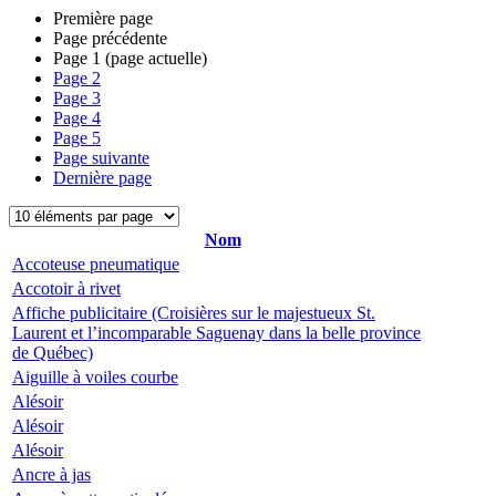
Première page
Page précédente
Page
1
(page actuelle)
Page
2
Page
3
Page
4
Page
5
Page suivante
Dernière page
Nom
Accoteuse pneumatique
Accotoir à rivet
Affiche publicitaire (Croisières sur le majestueux St.
Laurent et l’incomparable Saguenay dans la belle province
de Québec)
Aiguille à voiles courbe
Alésoir
Alésoir
Alésoir
Ancre à jas