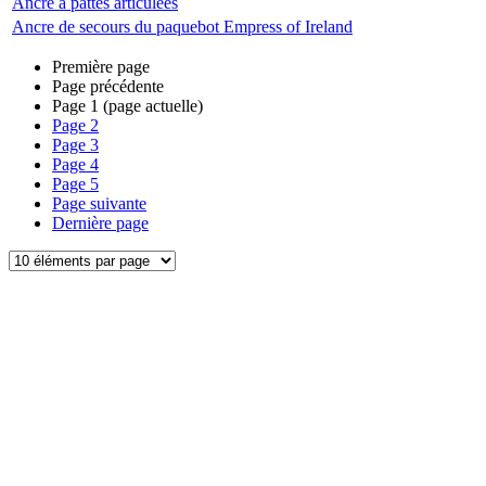
Ancre à pattes articulées
Ancre de secours du paquebot Empress of Ireland
Première page
Page précédente
Page
1
(page actuelle)
Page
2
Page
3
Page
4
Page
5
Page suivante
Dernière page