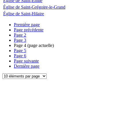
Église de Saint-Émile
Église de Saint-Grégoire-le-Grand
Église de Saint-Hilaire
Première page
Page précédente
Page
2
Page
3
Page
4
(page actuelle)
Page
5
Page
6
Page suivante
Dernière page