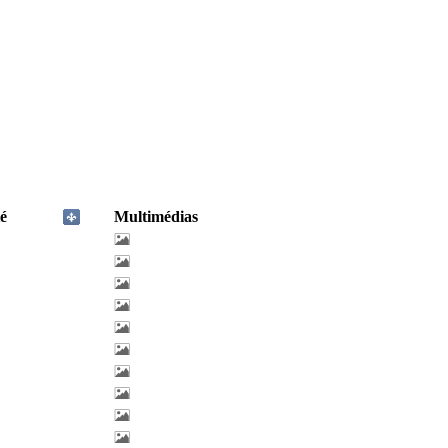
é
Multimédias