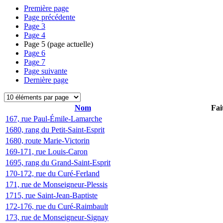
Première page
Page précédente
Page
3
Page
4
Page
5
(page actuelle)
Page
6
Page
7
Page suivante
Dernière page
Nom
Fai
167, rue Paul-Émile-Lamarche
1680, rang du Petit-Saint-Esprit
1680, route Marie-Victorin
169-171, rue Louis-Caron
1695, rang du Grand-Saint-Esprit
170-172, rue du Curé-Ferland
171, rue de Monseigneur-Plessis
1715, rue Saint-Jean-Baptiste
172-176, rue du Curé-Raimbault
173, rue de Monseigneur-Signay