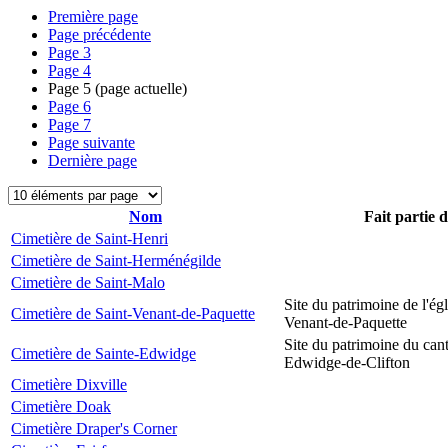
Première page
Page précédente
Page
3
Page
4
Page
5
(page actuelle)
Page
6
Page
7
Page suivante
Dernière page
Nom
Fait partie 
Cimetière de Saint-Henri
Cimetière de Saint-Herménégilde
Cimetière de Saint-Malo
Site du patrimoine de l'égl
Cimetière de Saint-Venant-de-Paquette
Venant-de-Paquette
Site du patrimoine du can
Cimetière de Sainte-Edwidge
Edwidge-de-Clifton
Cimetière Dixville
Cimetière Doak
Cimetière Draper's Corner