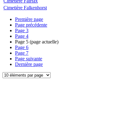
Cimetière Fairfax
Cimetière Falkenhorst
Première page
Page précédente
Page
3
Page
4
Page
5
(page actuelle)
Page
6
Page
7
Page suivante
Dernière page