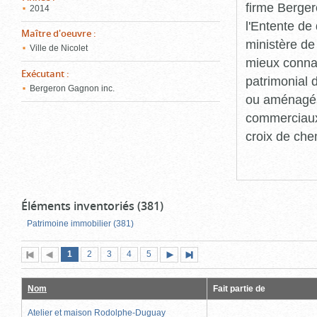
firme Berger
2014
l'Entente de 
Maître d'oeuvre
:
ministère de
Ville de Nicolet
mieux connaît
Exécutant
:
patrimonial d
Bergeron Gagnon inc.
ou aménagés 
commerciaux, 
croix de che
Éléments inventoriés (381)
Patrimoine immobilier (381)
Page
(page
Page
Page
Page
Page
1
Première
2
Page
3
4
5
Page
Dernière
actuelle)
page
précédente
suivante
page
Nom
Fait partie de
Atelier et maison Rodolphe-Duguay