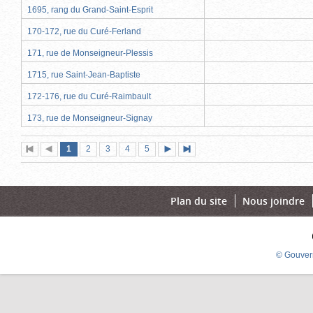
1695, rang du Grand-Saint-Esprit
170-172, rue du Curé-Ferland
171, rue de Monseigneur-Plessis
1715, rue Saint-Jean-Baptiste
172-176, rue du Curé-Raimbault
173, rue de Monseigneur-Signay
Page
(page
Page
Page
Page
Page
1
Première
2
Page
3
4
5
Page
Dernière
actuelle)
page
précédente
suivante
page
Plan du site
Nous joindre
© Gouver