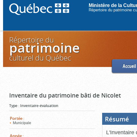
Ministère de la Cult
Répertoire du patrimoine c
Répertoire du
patrimoine
culturel du Québec
Accueil
Inventaire du patrimoine bâti de Nicolet
Type
:
Inventaire-évaluation
Résumé
(Boi
Portée
:
ouve
Municipale
cliq
pou
L'Inventaire 
ferm
Année
: