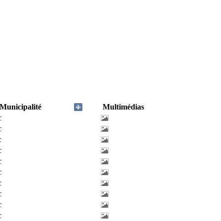
Municipalité
Multimédias
c
c
c
c
c
c
c
c
c
c