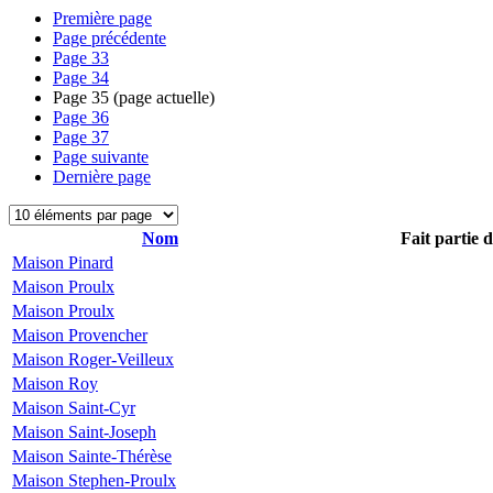
Première page
Page précédente
Page
33
Page
34
Page
35
(page actuelle)
Page
36
Page
37
Page suivante
Dernière page
Nom
Fait partie 
Maison Pinard
Maison Proulx
Maison Proulx
Maison Provencher
Maison Roger-Veilleux
Maison Roy
Maison Saint-Cyr
Maison Saint-Joseph
Maison Sainte-Thérèse
Maison Stephen-Proulx