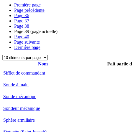
Première page
Page précédente
Page
36
Page
37
Page
38
Page
39
(page actuelle)
Page
40
Page suivante
Dernière page
Nom
Fait partie 
Sifflet de commandant
Sonde à main
Sonde mécanique
Sondeur mécanique
Sphère armillaire
Statuette (Saint Joseph)