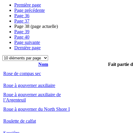
Première page
Page précédente
Page
36
Page
37
Page
38
(page actuelle)
Page
39
Page
40
Page suivante
Dernière page
Nom
Fait partie 
Rose de compas sec
Roue à gouverner auxiliaire
Roue à gouverner auxiliaire de
l’Argenteuil
Roue à gouverner du North Shore I
Roulette de calfat
Saucière