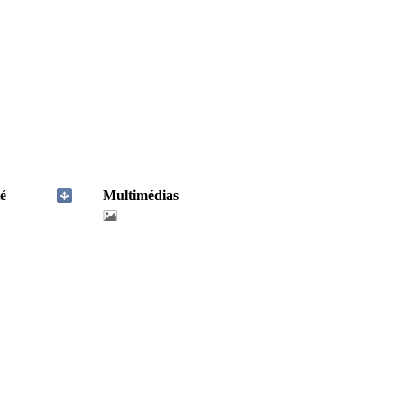
é
Multimédias