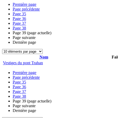
Première page
Page précédente
Page
35
Page
36
Page
37
Page
38
Page
39
(page actuelle)
Page suivante
Dernière page
Nom
Fai
Vestiges du pont Trahan
Première page
Page précédente
Page
35
Page
36
Page
37
Page
38
Page
39
(page actuelle)
Page suivante
Dernière page