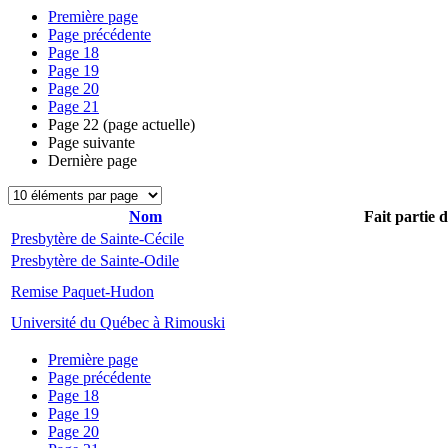
Première page
Page précédente
Page
18
Page
19
Page
20
Page
21
Page
22
(page actuelle)
Page suivante
Dernière page
Nom
Fait partie 
Presbytère de Sainte-Cécile
Presbytère de Sainte-Odile
Remise Paquet-Hudon
Université du Québec à Rimouski
Première page
Page précédente
Page
18
Page
19
Page
20