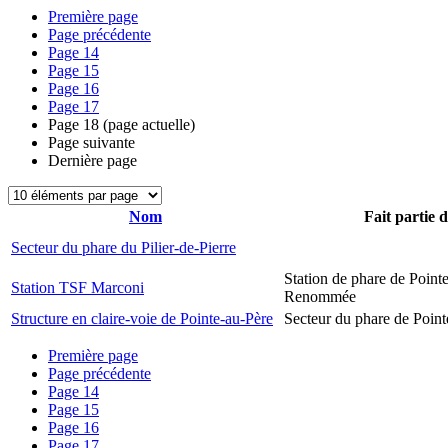
Première page
Page précédente
Page
14
Page
15
Page
16
Page
17
Page
18
(page actuelle)
Page suivante
Dernière page
Nom
Fait partie 
Secteur du phare du Pilier-de-Pierre
Station de phare de Pointe
Station TSF Marconi
Renommée
Structure en claire-voie de Pointe-au-Père
Secteur du phare de Point
Première page
Page précédente
Page
14
Page
15
Page
16
Page
17