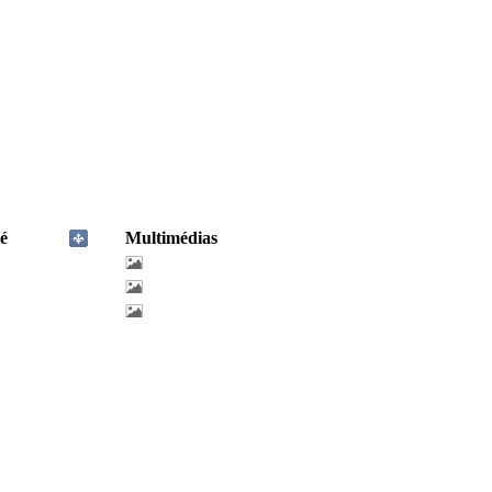
é
Multimédias