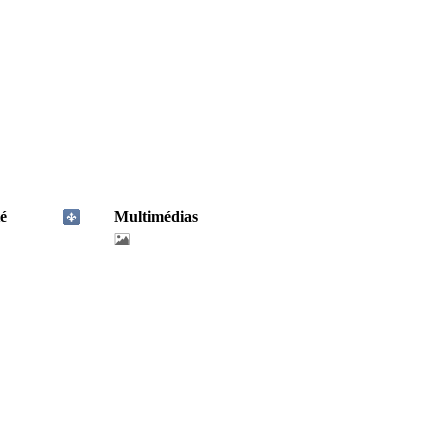
é
Multimédias