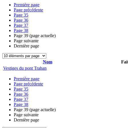
Première page
Page précédente
Page
35
Page
36
Page
37
Page
38
Page
39
(page actuelle)
Page suivante
Dernière page
Nom
Fai
Vestiges du pont Trahan
Première page
Page précédente
Page
35
Page
36
Page
37
Page
38
Page
39
(page actuelle)
Page suivante
Dernière page