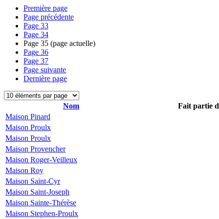
Première page
Page précédente
Page
33
Page
34
Page
35
(page actuelle)
Page
36
Page
37
Page suivante
Dernière page
Nom
Fait partie 
Maison Pinard
Maison Proulx
Maison Proulx
Maison Provencher
Maison Roger-Veilleux
Maison Roy
Maison Saint-Cyr
Maison Saint-Joseph
Maison Sainte-Thérèse
Maison Stephen-Proulx