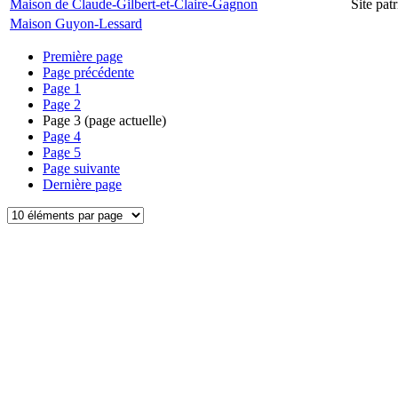
Maison de Claude-Gilbert-et-Claire-Gagnon
Site pa
Maison Guyon-Lessard
Première page
Page précédente
Page
1
Page
2
Page
3
(page actuelle)
Page
4
Page
5
Page suivante
Dernière page