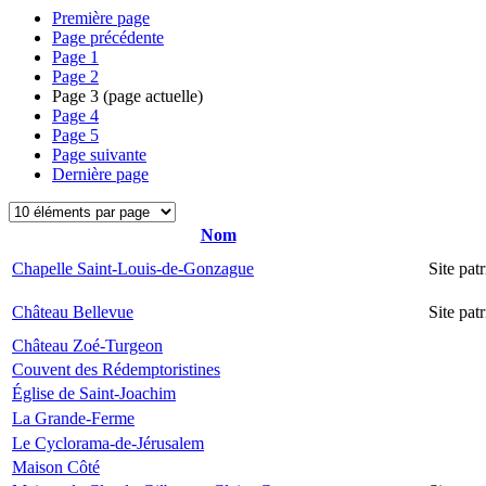
Première page
Page précédente
Page
1
Page
2
Page
3
(page actuelle)
Page
4
Page
5
Page suivante
Dernière page
Nom
Chapelle Saint-Louis-de-Gonzague
Site pa
Château Bellevue
Site pa
Château Zoé-Turgeon
Couvent des Rédemptoristines
Église de Saint-Joachim
La Grande-Ferme
Le Cyclorama-de-Jérusalem
Maison Côté