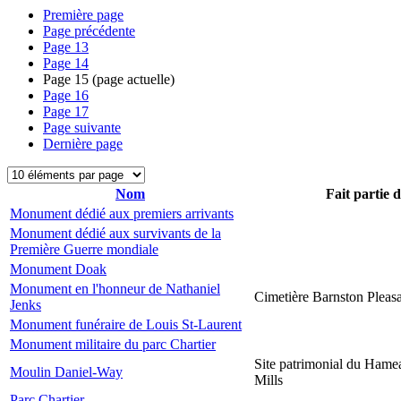
Première page
Page précédente
Page
13
Page
14
Page
15
(page actuelle)
Page
16
Page
17
Page suivante
Dernière page
Nom
Fait partie 
Monument dédié aux premiers arrivants
Monument dédié aux survivants de la
Première Guerre mondiale
Monument Doak
Monument en l'honneur de Nathaniel
Cimetière Barnston Pleas
Jenks
Monument funéraire de Louis St-Laurent
Monument militaire du parc Chartier
Site patrimonial du Hame
Moulin Daniel-Way
Mills
Parc Chartier