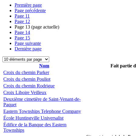
Première page
Page précédente
Page
11
Page
12
Page
13
(page actuelle)
Page
14
Page
15
Page suivante
Dernière page
Nom
Fait partie 
Croix du chemin Parker
Croix du chemin Pouliot
Croix du chemin Rodrigue
Croix Liboire Veilleux
Deuxième cimetière de Saint-Venant-de-
Paquet
Eastern Townships Telephone Company
École Huntingville Universalist
Édifice de la Banque des Eastern
Townships