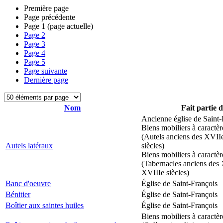
Première page
Page précédente
Page
1
(page actuelle)
Page
2
Page
3
Page
4
Page
5
Page suivante
Dernière page
Nom
Fait partie 
Ancienne église de Saint-
Biens mobiliers à caractèr
(Autels anciens des XVII
Autels latéraux
siècles)
Biens mobiliers à caractèr
(Tabernacles anciens des 
XVIIIe siècles)
Banc d'oeuvre
Église de Saint-François
Bénitier
Église de Saint-François
Boîtier aux saintes huiles
Église de Saint-François
Biens mobiliers à caractèr