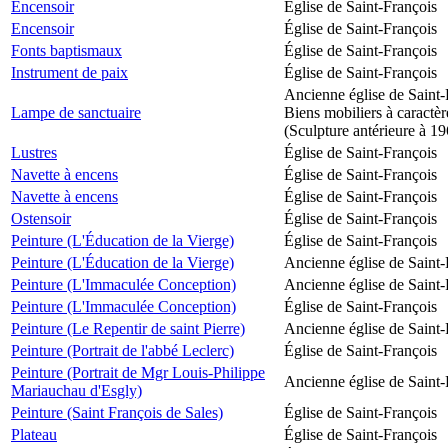
Encensoir
Église de Saint-François
Encensoir
Église de Saint-François
Fonts baptismaux
Église de Saint-François
Instrument de paix
Église de Saint-François
Ancienne église de Saint-
Lampe de sanctuaire
Biens mobiliers à caractèr
(Sculpture antérieure à 1
Lustres
Église de Saint-François
Navette à encens
Église de Saint-François
Navette à encens
Église de Saint-François
Ostensoir
Église de Saint-François
Peinture (L'Éducation de la Vierge)
Église de Saint-François
Peinture (L'Éducation de la Vierge)
Ancienne église de Saint-
Peinture (L'Immaculée Conception)
Ancienne église de Saint-
Peinture (L'Immaculée Conception)
Église de Saint-François
Peinture (Le Repentir de saint Pierre)
Ancienne église de Saint-
Peinture (Portrait de l'abbé Leclerc)
Église de Saint-François
Peinture (Portrait de Mgr Louis-Philippe
Ancienne église de Saint-
Mariauchau d'Esgly)
Peinture (Saint François de Sales)
Église de Saint-François
Plateau
Église de Saint-François