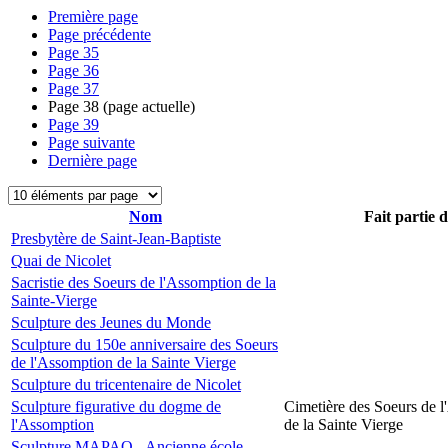
Première page
Page précédente
Page
35
Page
36
Page
37
Page
38
(page actuelle)
Page
39
Page suivante
Dernière page
Nom
Fait partie 
Presbytère de Saint-Jean-Baptiste
Quai de Nicolet
Sacristie des Soeurs de l'Assomption de la
Sainte-Vierge
Sculpture des Jeunes du Monde
Sculpture du 150e anniversaire des Soeurs
de l'Assomption de la Sainte Vierge
Sculpture du tricentenaire de Nicolet
Sculpture figurative du dogme de
Cimetière des Soeurs de 
l'Assomption
de la Sainte Vierge
Sculpture MAPAQ - Ancienne école