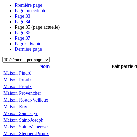
Première page
Page précédente
Page
33
Page
34
Page
35
(page actuelle)
Page
36
Page
37
Page suivante
Dernière page
Nom
Fait partie 
Maison Pinard
Maison Proulx
Maison Proulx
Maison Provencher
Maison Roger-Veilleux
Maison Roy
Maison Saint-Cyr
Maison Saint-Joseph
Maison Sainte-Thérèse
Maison Stephen-Proulx