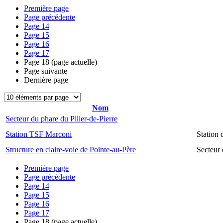
Première page
Page précédente
Page
14
Page
15
Page
16
Page
17
Page
18
(page actuelle)
Page suivante
Dernière page
Nom
Secteur du phare du Pilier-de-Pierre
Station TSF Marconi
Station
Structure en claire-voie de Pointe-au-Père
Secteur 
Première page
Page précédente
Page
14
Page
15
Page
16
Page
17
Page
18
(page actuelle)