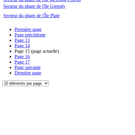
Secteur du phare de l'île Greenly
Secteur du phare de l'Île Plate
Première page
Page précédente
Page
13
Page
14
Page
15
(page actuelle)
Page
16
Page
17
Page suivante
Dernière page