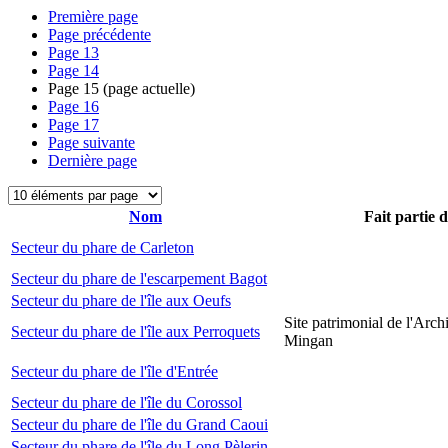
Première page
Page précédente
Page
13
Page
14
Page
15
(page actuelle)
Page
16
Page
17
Page suivante
Dernière page
Nom
Fait partie 
Secteur du phare de Carleton
Secteur du phare de l'escarpement Bagot
Secteur du phare de l'île aux Oeufs
Site patrimonial de l'Arch
Secteur du phare de l'île aux Perroquets
Mingan
Secteur du phare de l'île d'Entrée
Secteur du phare de l'île du Corossol
Secteur du phare de l'île du Grand Caoui
Secteur du phare de l'île du Long Pèlerin