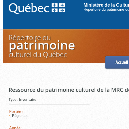
Ministère de la Cult
Répertoire du patrimoine c
Répertoire du
patrimoine
culturel du Québec
Accueil
Ressource du patrimoine culturel de la MRC d
Type
:
Inventaire
Portée
:
Régionale
Année
: