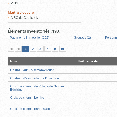
2019
Maître d'oeuvre
:
MRC de Coaticook
Éléments inventoriés (198)
Patrimoine immobilier (162)
Groupes (2)
Personn
Page
(page
Page
Page
Page
1
Première
2
Page
3
4
Page
Dernière
actuelle)
page
précédente
suivante
page
Nom
Fait partie de
Château Arthur-Osmore-Norton
Château d'eau de la rue Dominion
Croix de chemin du Village de Sainte-
Edwidge
Croix de chemin Lemire
Croix de chemin paroissiale