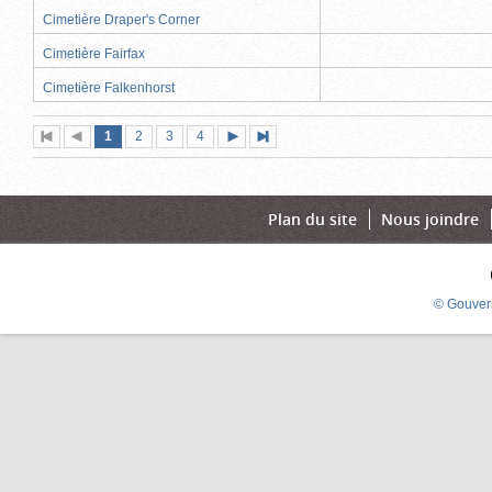
Cimetière Draper's Corner
Cimetière Fairfax
Cimetière Falkenhorst
Page
(page
Page
Page
Page
1
Première
2
Page
3
4
Page
Dernière
actuelle)
page
précédente
suivante
page
Plan du site
Nous joindre
© Gouver