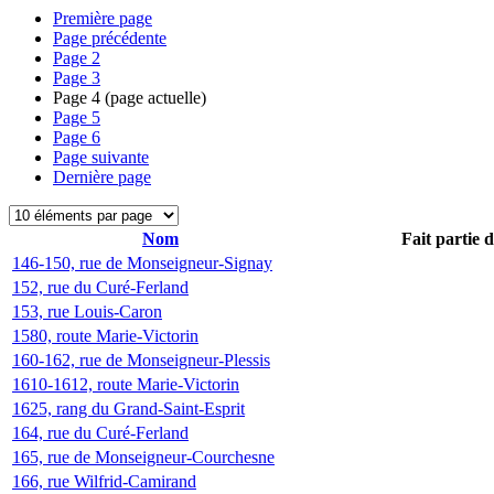
Première page
Page précédente
Page
2
Page
3
Page
4
(page actuelle)
Page
5
Page
6
Page suivante
Dernière page
Nom
Fait partie 
146-150, rue de Monseigneur-Signay
152, rue du Curé-Ferland
153, rue Louis-Caron
1580, route Marie-Victorin
160-162, rue de Monseigneur-Plessis
1610-1612, route Marie-Victorin
1625, rang du Grand-Saint-Esprit
164, rue du Curé-Ferland
165, rue de Monseigneur-Courchesne
166, rue Wilfrid-Camirand