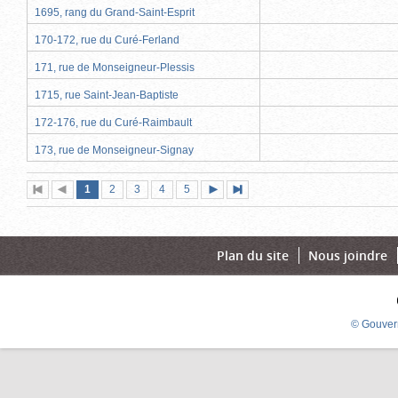
1695, rang du Grand-Saint-Esprit
170-172, rue du Curé-Ferland
171, rue de Monseigneur-Plessis
1715, rue Saint-Jean-Baptiste
172-176, rue du Curé-Raimbault
173, rue de Monseigneur-Signay
Page
(page
Page
Page
Page
Page
1
Première
2
Page
3
4
5
Page
Dernière
actuelle)
page
précédente
suivante
page
Plan du site
Nous joindre
© Gouver