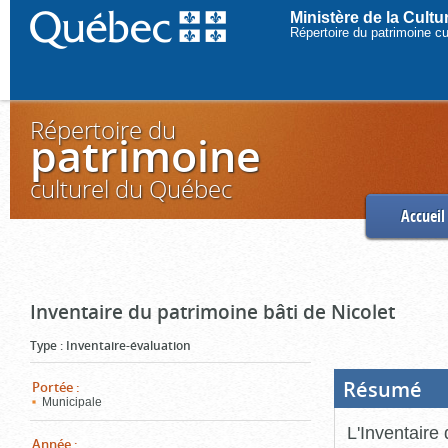
Ministère de la Cult
Répertoire du patrimoine c
Répertoire du
patrimoine
culturel du Québec
Accueil
Inventaire du patrimoine bâti de Nicolet
Type
:
Inventaire-évaluation
Résumé
(Boi
Portée
:
ouve
Municipale
cliq
pou
L'Inventaire 
ferm
Année
: