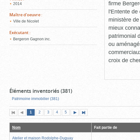
firme Berger
2014
l'Entente de 
Maître d'oeuvre
:
ministère de
Ville de Nicolet
mieux connaît
Exécutant
:
patrimonial d
Bergeron Gagnon inc.
ou aménagés 
commerciaux, 
croix de che
Éléments inventoriés (381)
Patrimoine immobilier (381)
Page
(page
Page
Page
Page
Page
1
Première
2
Page
3
4
5
Page
Dernière
actuelle)
page
précédente
suivante
page
Nom
Fait partie de
Atelier et maison Rodolphe-Duguay