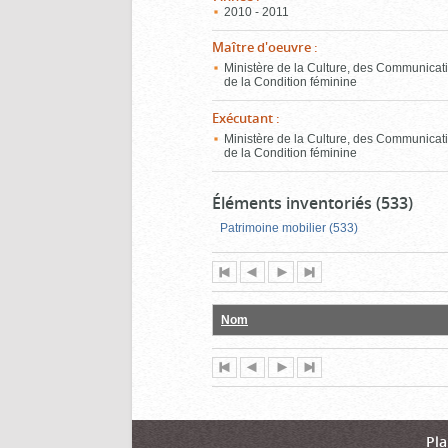
2010 - 2011
Maître d'oeuvre
:
Ministère de la Culture, des Communicati
de la Condition féminine
Exécutant
:
Ministère de la Culture, des Communicati
de la Condition féminine
Éléments inventoriés (533)
Patrimoine mobilier (533)
Première
Page
Page
Dernière
page
précédente
suivante
page
Nom
Première
Page
Page
Dernière
page
précédente
suivante
page
Pla