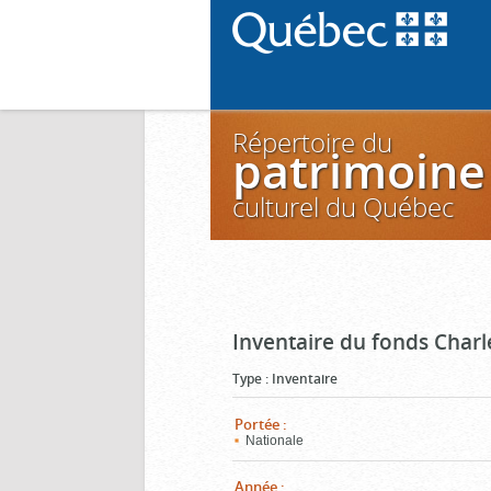
Répertoire du
patrimoine
culturel du Québec
Inventaire du fonds Charl
Type
:
Inventaire
Portée
:
Nationale
Année
: