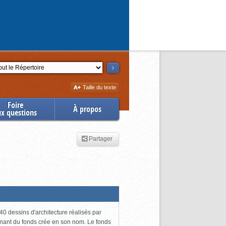
ction
Augmenter
Taille du texte
la
Foire
À propos
ux questions
Partager
0 dessins d'architecture réalisés par
enant du fonds crée en son nom. Le fonds