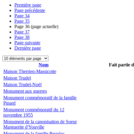
Première page
Page précédente
Page
34
Page
35
Page
36
(page actuelle)
Page
37
Page
38
Page suivante
Dernière page
Nom
Fait partie 
Maison Therrien-Massicotte
Maison Trudel
Maison Trudel-Noël
Monument aux guerres
Monument commémoratif de la famille
Pinard
Monument commémoratif du 12
novembre 1955
Monument de la canonisation de Soeur
Marguerite d'Youville
Monument de la famille Beaulac