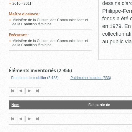
dessins d'ar
2010 - 2011
Philippe-Fer
Maître d'oeuvre
:
fonds a été c
Ministère de la Culture, des Communications et
de la Condition féminine
en 1979. En 
collection a
Exécutant
:
au public vi
Ministère de la Culture, des Communications et
de la Condition féminine
Éléments inventoriés (2 956)
Patrimoine immobilier (2 423)
Patrimoine mobilier (533)
Première
Page
Page
Dernière
page
précédente
suivante
page
Nom
Fait partie de
Première
Page
Page
Dernière
page
précédente
suivante
page