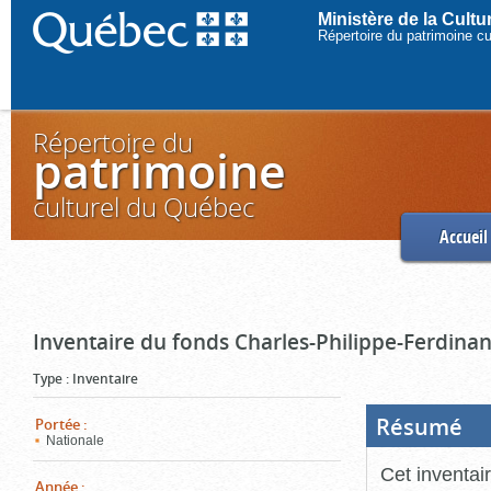
Ministère de la Cult
Répertoire du patrimoine c
Répertoire du
patrimoine
culturel du Québec
Accueil
Inventaire du fonds Charles-Philippe-Ferdinan
Type
:
Inventaire
Résumé
(Boi
Portée
:
ouve
Nationale
cliq
pou
Cet inventai
ferm
Année
: