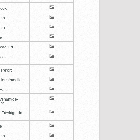
cook
ton
ton
le
tead-Est
cook
Hereford
-Herménégilde
-Malo
-Venant-de-
tte
e-Edwidge-de-
n
le
ton