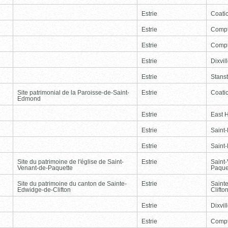
Estrie
Coati
Estrie
Comp
Estrie
Comp
Estrie
Dixvil
Estrie
Stans
Site patrimonial de la Paroisse-de-Saint-
Estrie
Coati
Edmond
Estrie
East 
Estrie
Saint
Estrie
Saint
Site du patrimoine de l'église de Saint-
Estrie
Saint
Venant-de-Paquette
Paque
Site du patrimoine du canton de Sainte-
Estrie
Saint
Edwidge-de-Clifton
Clifto
Estrie
Dixvil
Estrie
Comp