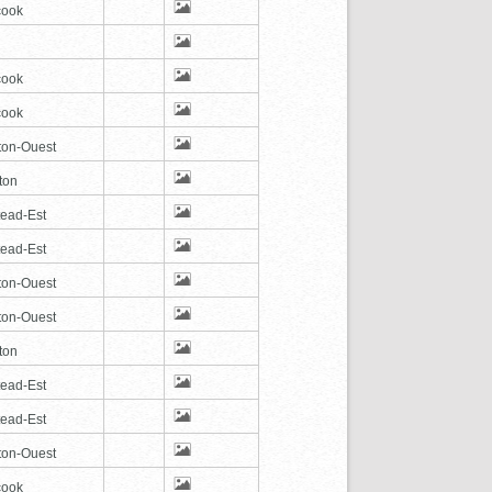
cook
cook
cook
ton-Ouest
ton
tead-Est
tead-Est
ton-Ouest
ton-Ouest
ton
tead-Est
tead-Est
ton-Ouest
cook