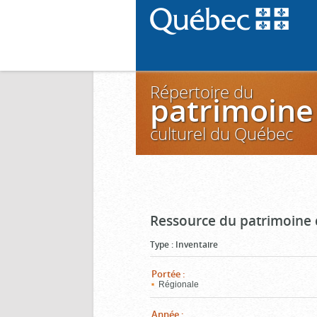
Répertoire du
patrimoine
culturel du Québec
Ressource du patrimoine 
Type
:
Inventaire
Portée
:
Régionale
Année
: