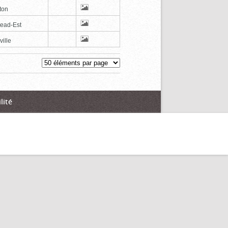
ton
tead-Est
ville
lité