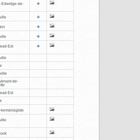
e-Edwidge-de-
n
ille
ton
ille
tead-Est
ille
le
ville
-Venant-de-
tte
tead-Est
le
-Herménégilde
ille
cook