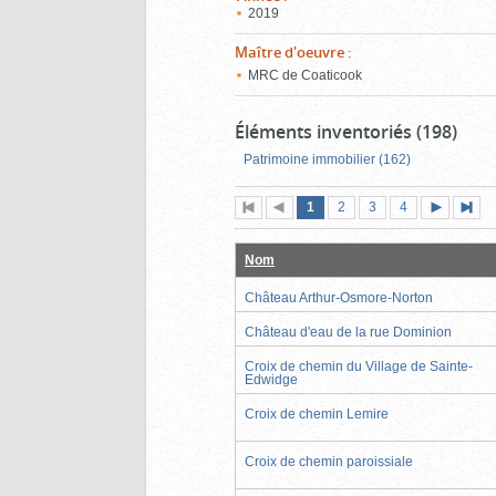
2019
Maître d'oeuvre
:
MRC de Coaticook
Éléments inventoriés (198)
Patrimoine immobilier (162)
Page
(page
Page
Page
Page
1
Première
2
Page
3
4
actuelle)
page
précédente
suivante
page
Nom
Château Arthur-Osmore-Norton
Château d'eau de la rue Dominion
Croix de chemin du Village de Sainte-
Edwidge
Croix de chemin Lemire
Croix de chemin paroissiale