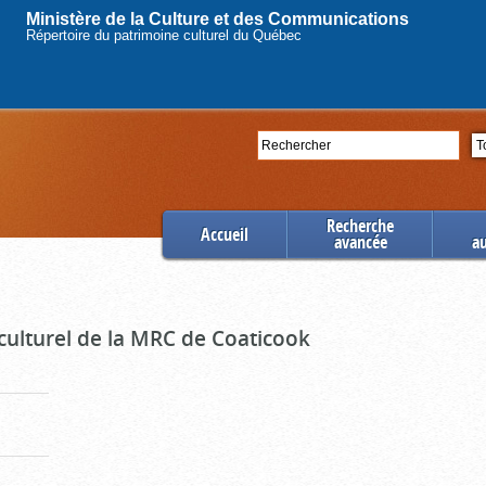
Ministère de la Culture et des Communications
Répertoire du patrimoine culturel du Québec
Rechercher
Se
Recherche
Accueil
avancée
a
culturel de la MRC de Coaticook