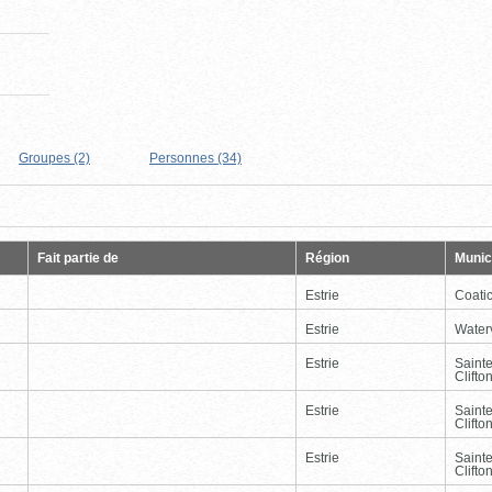
Groupes (2)
Personnes (34)
Page
Dernière
Fait partie de
Région
Munici
Estrie
Coati
Estrie
Waterv
Estrie
Saint
Clifto
Estrie
Saint
Clifto
Estrie
Saint
Clifto