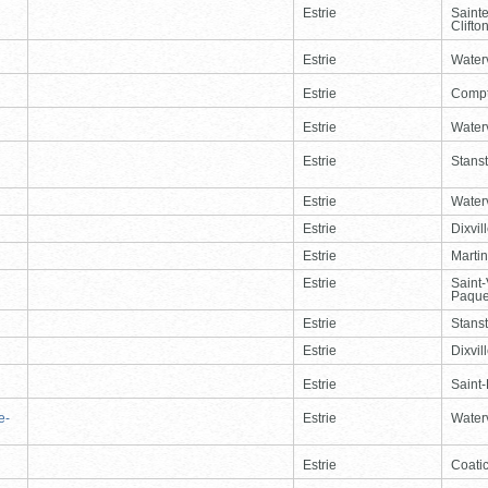
Estrie
Saint
Clifto
Estrie
Waterv
Estrie
Comp
Estrie
Waterv
Estrie
Stans
Estrie
Waterv
Estrie
Dixvil
Estrie
Martin
Estrie
Saint
Paque
Estrie
Stans
Estrie
Dixvil
Estrie
Saint
e-
Estrie
Waterv
Estrie
Coati