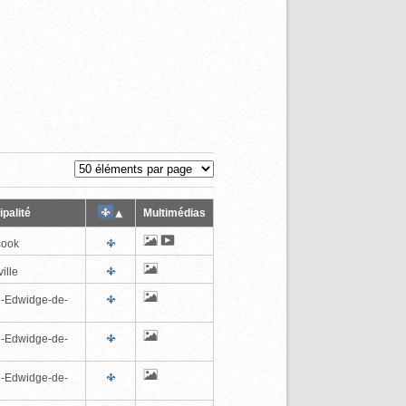
palité
Multimédias
cook
ille
e-Edwidge-de-
n
e-Edwidge-de-
n
e-Edwidge-de-
n