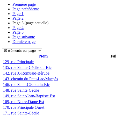
Première page
Page précédente
Page
1
Page
2
Page
3
(page actuelle)
Page
4
Page
5
Page suivante
Dernière page
Nom
Fai
129, rue Principale
135, rue Sainte-Cécile-du-Bic
142, rue J.-Romuald-Bérubé
143, chemin du Petit-Lac-Macpès
146, rue Saint-Cécile-du-Bic
148, rue Sainte-Cécile
149, rue Saint-Jean-Baptiste Est
169, rue Notre-Dame Est
170, rue Principale Ouest
171, rue Sainte-Cécile