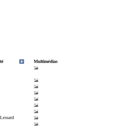
té
Multimédias
-Lessard