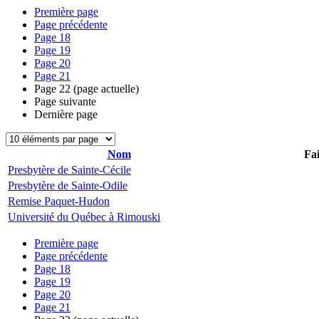
Première page
Page précédente
Page
18
Page
19
Page
20
Page
21
Page
22
(page actuelle)
Page suivante
Dernière page
Nom
Fai
Presbytère de Sainte-Cécile
Presbytère de Sainte-Odile
Remise Paquet-Hudon
Université du Québec à Rimouski
Première page
Page précédente
Page
18
Page
19
Page
20
Page
21