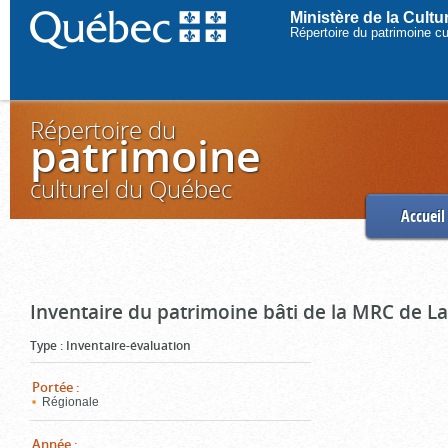
Ministère de la Cult
Répertoire du patrimoine c
Répertoire du
patrimoine
culturel du Québec
Accueil
Inventaire du patrimoine bâti de la MRC de L
Type
:
Inventaire-évaluation
Portée
:
Régionale
Année
: