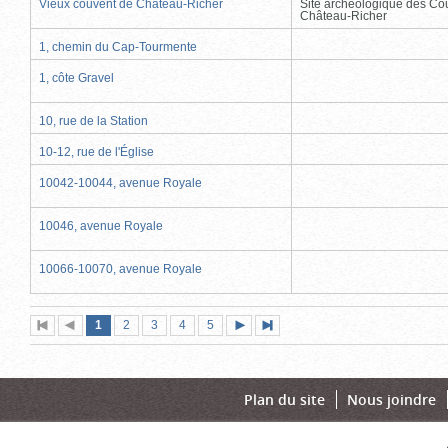
Vieux couvent de Château-Richer
Site archéologique des Co
Château-Richer
1, chemin du Cap-Tourmente
1, côte Gravel
10, rue de la Station
10-12, rue de l'Église
10042-10044, avenue Royale
10046, avenue Royale
10066-10070, avenue Royale
Page
(page
Page
Page
Page
Page
1
Première
2
Page
3
4
5
Page
Dernière
actuelle)
page
précédente
suivante
page
Plan du site
Nous joindre