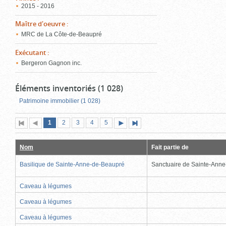
2015 - 2016
Maître d'oeuvre
:
MRC de La Côte-de-Beaupré
Exécutant
:
Bergeron Gagnon inc.
Éléments inventoriés (1 028)
Patrimoine immobilier (1 028)
Page
(page
Page
Page
Page
Page
1
Première
2
Page
3
4
5
Page
Dernière
actuelle)
page
précédente
suivante
page
Nom
Fait partie de
Basilique de Sainte-Anne-de-Beaupré
Sanctuaire de Sainte-Ann
Caveau à légumes
Caveau à légumes
Caveau à légumes