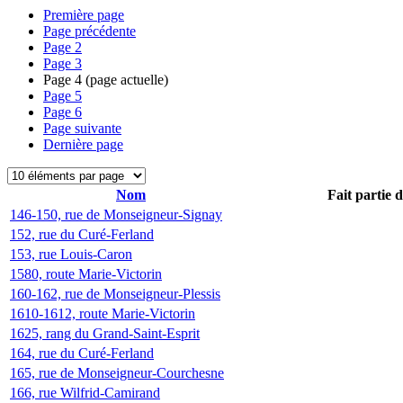
Première page
Page précédente
Page
2
Page
3
Page
4
(page actuelle)
Page
5
Page
6
Page suivante
Dernière page
Nom
Fait partie 
146-150, rue de Monseigneur-Signay
152, rue du Curé-Ferland
153, rue Louis-Caron
1580, route Marie-Victorin
160-162, rue de Monseigneur-Plessis
1610-1612, route Marie-Victorin
1625, rang du Grand-Saint-Esprit
164, rue du Curé-Ferland
165, rue de Monseigneur-Courchesne
166, rue Wilfrid-Camirand